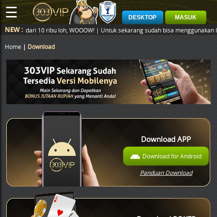
☰
DESKTOP
MASUK
NEW :
 ini mulai dari 10 ribu loh, WOOOW! | Untuk sekarang sudah bisa menggunaka
Home
Download
Download APP
Download for Android
Panduan Download